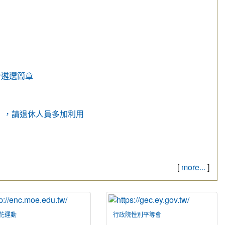
合遴選簡章
」，請退休人員多加利用
[
more...
]
花運動
行政院性別平等會