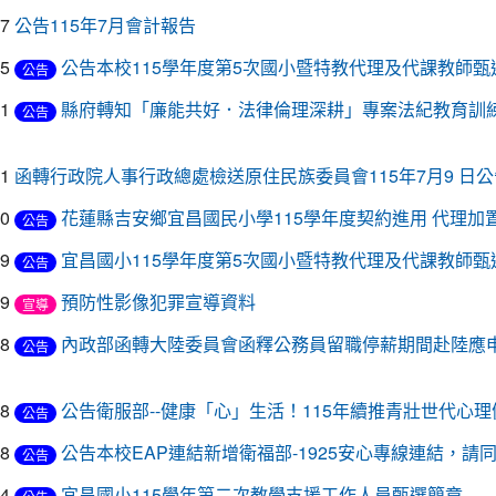
07
公告115年7月會計報告
05
公告本校115學年度第5次國小暨特教代理及代課教師甄選
公告
31
縣府轉知「廉能共好．法律倫理深耕」專案法紀教育訓
公告
31
函轉行政院人事行政總處檢送原住民族委員會115年7月9 日
30
花蓮縣吉安鄉宜昌國民小學115學年度契約進用 代理加
公告
29
宜昌國小115學年度第5次國小暨特教代理及代課教師甄
公告
29
預防性影像犯罪宣導資料
宣導
28
內政部函轉大陸委員會函釋公務員留職停薪期間赴陸應
公告
28
公告衛服部--健康「心」生活！115年續推青壯世代心
公告
28
公告本校EAP連結新增衛福部-1925安心專線連結，請
公告
24
宜昌國小115學年第二次教學支援工作人員甄選簡章