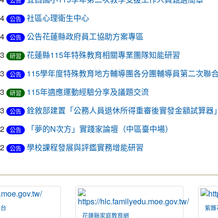
公告
24
社區心理衛生中心
公告
24
公告花蓮縣政府員工協助方案專區
公告
23
花蓮縣115年特殊教育相關專業團隊知能研習
研習
23
115學年度特殊教育地方輔導團各分團輔導員第二次聯
公告
23
115年適應運動經驗分享及議題交流
研習
23
銓敘部建置「公務人員退休所得重審後實發金額試算器
公告
22
「夢的N次方」實踐家論壇（中區臺中場）
公告
22
學校課程發展與評鑑實務增能研習
公告
平台
紫錐
花蓮縣家庭教育網