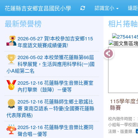
花蓮縣吉安鄉宜昌國民小學
重新取得佈景設定
認識宜小
遠
最新榮譽榜
相片捲軸
2026-05-27 賀!本校參加吉安鄉115
年度語文競賽成績優異!
115學年度
2026-05-02 本校榮獲花蓮縣第66屆
科學展覽，生活與應用科學科(一)國
小A組第二名
2025-12-16 花蓮縣學生音樂比賽室
內打擊樂（鼓陣）－優等
115學年
2025-12-16 花蓮縣師生鄉土歌謠比
縣賽
賽 東南亞語系－特優(全國賽花蓮縣
代表隊資格)
校內徵件時間： 115
小組每一學校選
2025-12-16 花蓮縣學生音樂比賽同
法類、版畫類...
聲合唱－優等