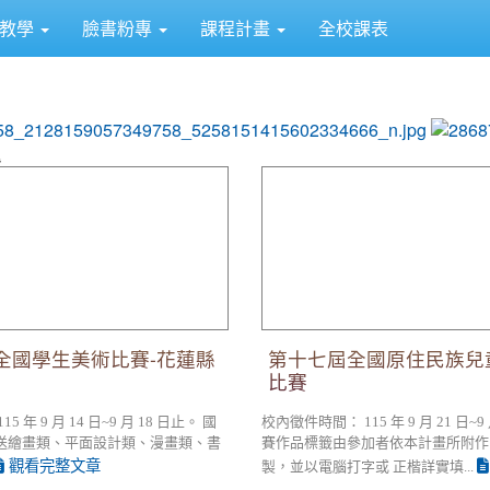
距教學
臉書粉專
課程計畫
全校課表
photo-1
全國學生美術比賽-花蓮縣縣賽
第十七屆全國原住民族兒童繪
度全國學生美術比賽-花蓮縣
第十七屆全國原住民族兒
比賽
 年 9 月 14 日~9 月 18 日止。 國
校內徵件時間： 115 年 9 月 21 日~9
送繪畫類、平面設計類、漫畫類、書
賽作品標籤由參加者依本計畫所附作
觀看完整文章
製，並以電腦打字或 正楷詳實填...