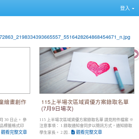
登入
⏸
444
pho
畫創作比賽
115上半場次區域資優方案錄取名單(7月9
日場次)
童繪畫創作
115上半場次區域資優方案錄取名單
(7月9日場次)
 月 30 日止。 參
115 上半場次區域資優方案錄取名單 請見附件檔案 ※
品標籤格式印
注意事項： 1.錄取通知會同步以簡訊方式，通知錄取
觀看完整文章
觀看完整文章
學生家長。 2.因...