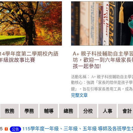
14學年度第二學期校內語文競
A+ 親子科技輔助自主學習探
說故事比賽
迎一到六年級家長帶著您的小
114學年度第二學期校內語
A+ 親子科技輔助自主學
低年級說故事比賽
坊，歡迎一到六年級家長
孩一起參加!
活動名稱： A+ 親子科技輔助自主學
動核心：強調「家長的陪伴是孩子學
鍵」，旨在引導家長善用工具，成為孩
完整文章
教務
學務
輔導
總務
分校
人事
會計
15
115學年度一年級、三年級、五年級 導師及各班學生
公告