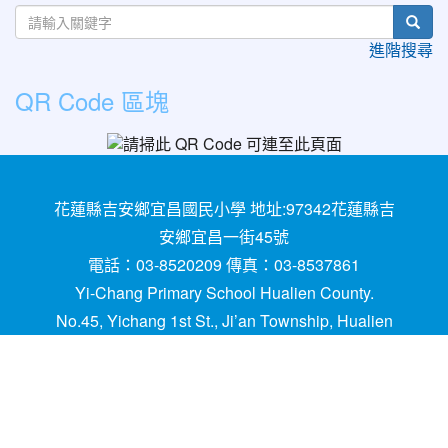
sear
進階搜尋
QR Code 區塊
花蓮縣吉安鄉宜昌國民小學 地址:97342花蓮縣吉
安鄉宜昌一街45號
電話：03-8520209 傳真：03-8537861
Yi-Chang Primary School Hualien County.
No.45, Yichang 1st St., Ji’an Township, Hualien
County 97342, Taiwan (R.O.C.)
建置,維護：
網管
請用
Chrome
、
FireFox
或IE10.0
瀏覽器以上獲得最佳瀏覽效果，謝謝！