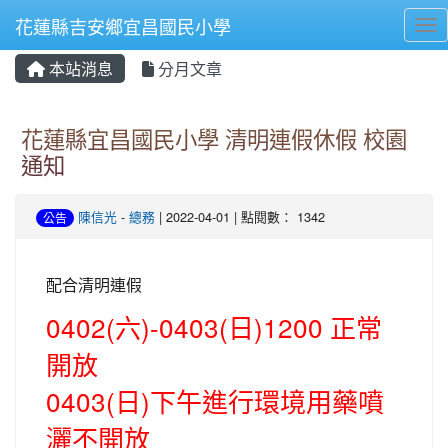
花蓮縣吉安鄉宜昌國民小學
Tog
本站消息
分月文章
⏸
花蓮縣宜昌國民小學 清明連假休假 校園
通知
陳信光
-
總務
| 2022-04-01 | 點閱數： 1342
公告
配合清明連假
0402(六)-0403(日)1200 正常
開放
0403(日)下午進行環境用藥噴
灑不開放