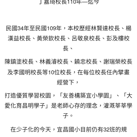
110
—
丁嘉琦校長
年
迄今
34
109
民國
年至民國
年，本校歷經林賢達校長、楊
漢益校長、黃榮欽校長、呂敬泉校長、彭及樓校
長、
陳鎮塗校長、林義濬校長、饒忠校長、謝瑞榮校長
10
及李國明校長等
位校長，在每位校長任內擘畫
經營下，
打造優質學習校園，
「友善構築宜小學園」、「大
愛化育昌明學子」是老師心存的理念，灌溉莘莘學
子
。
32
在少子化的今天，宜昌國小目前仍有
班的規