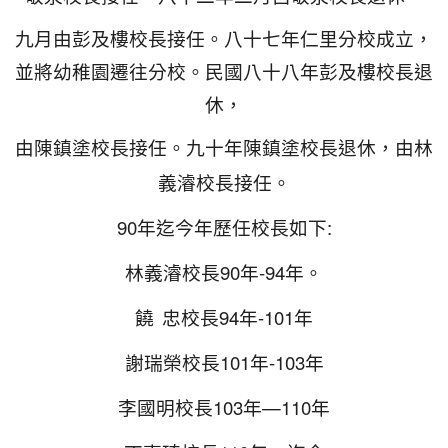
九月由彭及樓校長接任。八十七年仁里分校成立，
並將幼稚園遷往分校。民國八十八年彭及樓校長退
休，
由陳鎮塗校長接任。九十年陳鎮塗校長退休，由林
義濬校長接任。
90
:
年迄今年歷任校長如下
90
-94
林義濬校長
年
年。
94
-101
饒
忠校長
年
年
101
-103
謝瑞榮校長
年
年
103
—110
李國明校長
年
年