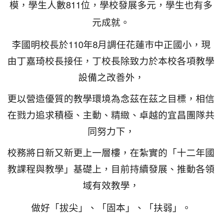
811
模，學生人數
位，學校發展多元，學生也有多
元成就。
110
8
李國明校長於
年
月調任花蓮市中正國小，現
由丁嘉琦校長接任，丁校長除致力於本校各項教學
設備之改善外，
更以營造優質的教學環境為念茲在茲之目標，相信
在戮力追求積極、主動、精緻、卓越的宜昌團隊共
同努力下，
校務將日新又新更上一層樓，在紮實的
「
十二年國
教課程與教學
」基礎上，
目前持續發展、推動各領
域有效教學，
做好
「
拔尖
」
、
「
固本
」
、
「
扶弱
」
。