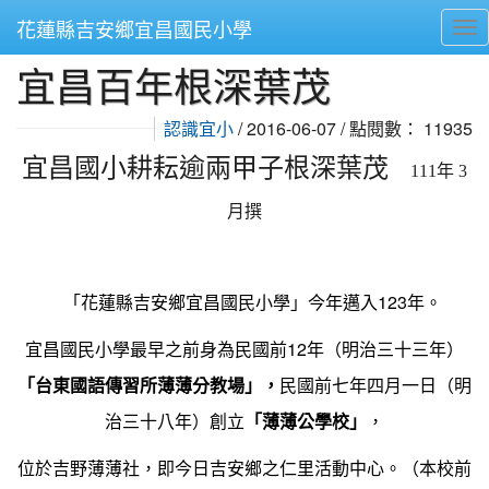
花蓮縣吉安鄉宜昌國民小學
Tog
宜昌百年根深葉茂
⏸
認識宜小
/ 2016-06-07 / 點閱數： 11935
宜昌國小耕耘逾兩甲子根深葉茂
111
年 3
月撰
123
「花蓮縣吉安鄉宜昌國民小學」今年邁入
年。
12
宜昌國民小學最早之前身為民國前
年（明治三十三年）
「台東國語傳習所薄薄分教場」，
民國前七年四月一日（明
治三十八年）創立
「薄薄公學校」
，
位於吉野薄薄社，即今日吉安鄉之仁里活動中心。（本校前