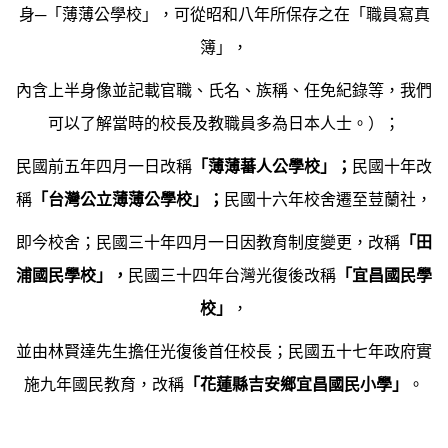
身─「薄薄公學校」，可從昭和八年所保存之在「職員寫真
簿」，
內含上半身像並記載官職、氏名、族稱、任免紀錄等，我們
可以了解當時的校長及教職員多為日本人士。）；
民國前五年四月一日改稱
「薄薄蕃人公學校」；
民國十年改
稱
「台灣公立薄薄公學校」；
民國十六年校舍遷至荳蘭社，
即今校舍；民國三十年四月一日因教育制度變更，改稱
「田
浦國民學校」，
民國三十四年台灣光復後改稱
「宜昌國民學
校」
，
並由林賢達先生擔任光復後首任校長；民國五十七年政府實
施九年國民教育，改稱
「花蓮縣吉安鄉宜昌國民小學」
。