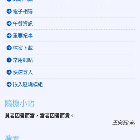
電子相簿
午餐資訊
重要紀事
檔案下載
常用網站
快速登入
嵌入區塊模組
隨機小語
貧者因書而富，富者因書而貴。
王安石(宋)
搜索