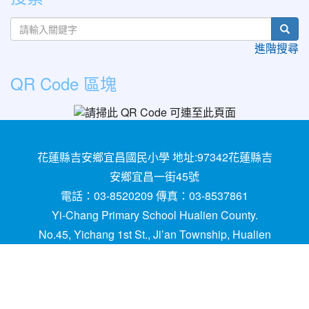
sear
進階搜尋
QR Code 區塊
花蓮縣吉安鄉宜昌國民小學 地址:97342花蓮縣吉
安鄉宜昌一街45號
電話：03-8520209 傳真：03-8537861
Yi-Chang Primary School Hualien County.
No.45, Yichang 1st St., Ji’an Township, Hualien
County 97342, Taiwan (R.O.C.)
建置,維護：
網管
請用
Chrome
、
FireFox
或IE10.0
瀏覽器以上獲得最佳瀏覽效果，謝謝！