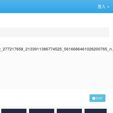
登入
⏸
EXIF