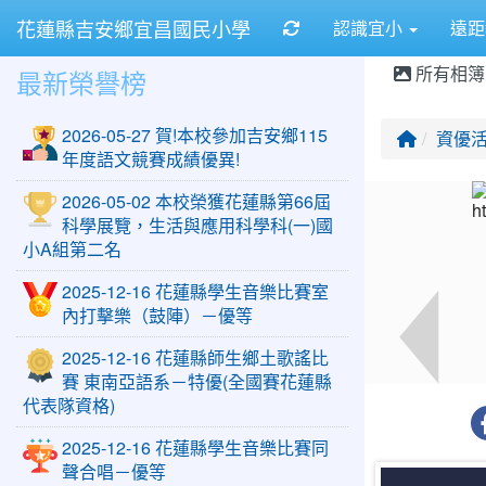
花蓮縣吉安鄉宜昌國民小學
重新取得佈景設定
認識宜小
遠
所有相簿
最新榮譽榜
2026-05-27 賀!本校參加吉安鄉115
回首頁
資優
年度語文競賽成績優異!
2026-05-02 本校榮獲花蓮縣第66屆
科學展覽，生活與應用科學科(一)國
小A組第二名
2025-12-16 花蓮縣學生音樂比賽室
內打擊樂（鼓陣）－優等
2025-12-16 花蓮縣師生鄉土歌謠比
賽 東南亞語系－特優(全國賽花蓮縣
代表隊資格)
2025-12-16 花蓮縣學生音樂比賽同
聲合唱－優等