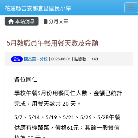
花蓮縣吉安鄉宜昌國民小學
Tog
本站消息
分月文章
⏸
5月教職員午餐用餐天數及金額
陳杰燕
-
分校
| 2026-06-01 | 點閱數： 143
公告
各位同仁
學校午餐
月份用餐同仁人數
、金額已統計
5
完成，用餐天數共 20 天。
、
、
、
、
、
午餐
5/7
5/14
5/19
5/21
5/26
5/28
供應有機蔬菜，價格
元；其餘一般餐
價
61