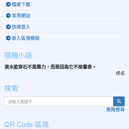
檔案下載
常用網站
快速登入
嵌入區塊模組
隨機小語
滴水能穿石不是靠力，而是因為它不捨晝夜。
佚名
搜索
sear
進階搜尋
QR Code 區塊