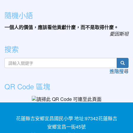
隨機小語
一個人的價值，應該看他貢獻什麼，而不是取得什麼。
愛因斯坦
搜索
sear
進階搜尋
QR Code 區塊
花蓮縣吉安鄉宜昌國民小學 地址:97342花蓮縣吉
安鄉宜昌一街45號