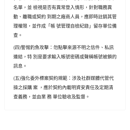
名單，並 檢視是否有異常登入情形，針對職務異
動、離職或契約 到期之廠商人員，應即時註銷其管
理權限，並作成「帳 號管理自檢紀錄」留存單位備
查。
(四)警惕釣魚攻擊：勿點擊來源不明之信件、私訊
連結，特 別是要求輸入帳號密碼或聲稱帳號被鎖的
訊息。
(五)強化委外標案契約規範：涉及社群媒體代管代
操之採購 案 ，應於契約內載明資安責任及定期清
查義務，並由業 務 單位驗收及監督。