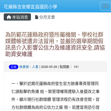
花蓮縣吉安鄉宜昌國民小學
Tog
本站消息
分月文章
⏸
為防範花蓮縣政府暨所屬機關、學校社群
媒體帳號遭非法冒用，並嚴防選舉期間假
訊息介入影響公信力及維護資訊安全,請協
助資安維護
林貴榮
-
人事
| 2026-05-29 | 點閱數： 151
公告
一、鑒於近期花蓮縣政府發生官方臉書專頁管理同
仁誤點擊釣魚連 結，致管理權限遭駭入後竄改之事
件，顯示現行社群媒體 管理流程仍有改善空間。官
方社群媒體為政府公信力之展 現，若遭冒用恐引發