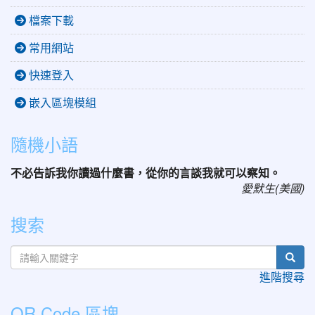
檔案下載
常用網站
快速登入
嵌入區塊模組
隨機小語
不必告訴我你讀過什麼書，從你的言談我就可以察知。
愛默生(美國)
搜索
sear
進階搜尋
QR Code 區塊