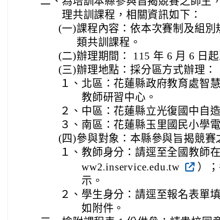
二、
為培訓本縣參與旨揭競賽之師生
理共訓課程，相關資訊如下：
(一)
課程內容：依本次賽制及組別規劃
類共訓課程。
(二)
辦理期間： 115 年 6 月 6 日起
(三)
辦理地點：採分區方式辦理：
１、
北區：花蓮縣政府教育處智
教師研習中心。
２、
中區：花蓮縣立光復國中自
３、
南區：花蓮縣玉里國民小學
(四)
參與對象：本縣參與旨揭競賽
１、
教師身分：請逕至全國教師在職進修
ww2.inservice.edu.tw
）；
示。
２、
學生身分：請逕至報名表單
如附件。