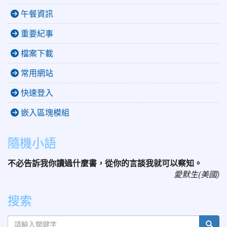
午餐資訊
重要紀事
檔案下載
常用網站
快速登入
嵌入區塊模組
隨機小語
不必告訴我你讀過什麼書，從你的言談我就可以察知。
愛默生(美國)
搜索
sear