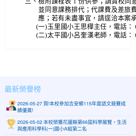
三、
檢附課程表 1 份供參；請貴校同
並同意課務排代；代課費及差旅
應；若有未盡事宜，請逕洽本案
(一)
玉里國小王思樺主任，電話： 03-8
(二)
太平國小呂奎漢老師，電話： 03-8
最新榮譽榜
2026-05-27 賀!本校參加吉安鄉115年度語文競賽成
績優異!
2026-05-02 本校榮獲花蓮縣第66屆科學展覽，生活
與應用科學科(一)國小A組第二名