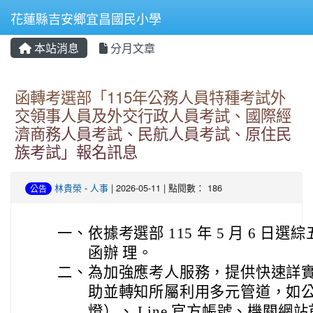
花蓮縣吉安鄉宜昌國民小學
本站消息
分月文章
⏸
函轉考選部「115年公務人員特種考試外
交領事人員及外交行政人員考試、國際經
濟商務人員考試、民航人員考試、原住民
族考試」報名訊息
林貴榮
-
人事
| 2026-05-11 | 點閱數： 186
公告
一、
依據考選部 115 年 5 月 6 日選綜五
函辦 理。
二、
為加強應考人服務，提供快速詳
助並轉知所屬利用多元管道，如
燈）、 Line 官方帳號、機關