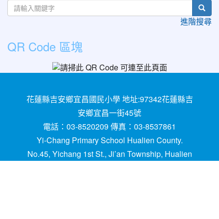
sear
進階搜尋
QR Code 區塊
花蓮縣吉安鄉宜昌國民小學 地址:97342花蓮縣吉
安鄉宜昌一街45號
電話：03-8520209 傳真：03-8537861
Yi-Chang Primary School Hualien County.
No.45, Yichang 1st St., Ji’an Township, Hualien
County 97342, Taiwan (R.O.C.)
建置,維護：
網管
請用
Chrome
、
FireFox
或IE10.0
瀏覽器以上獲得最佳瀏覽效果，謝謝！