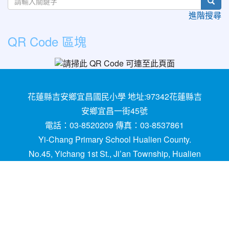
sear
進階搜尋
QR Code 區塊
花蓮縣吉安鄉宜昌國民小學 地址:97342花蓮縣吉
安鄉宜昌一街45號
電話：03-8520209 傳真：03-8537861
Yi-Chang Primary School Hualien County.
No.45, Yichang 1st St., Ji’an Township, Hualien
County 97342, Taiwan (R.O.C.)
建置,維護：
網管
請用
Chrome
、
FireFox
或IE10.0
瀏覽器以上獲得最佳瀏覽效果，謝謝！