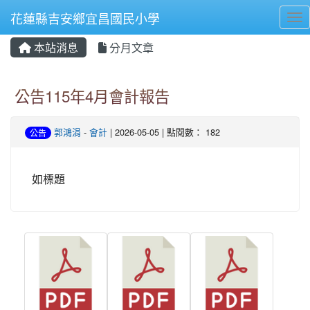
花蓮縣吉安鄉宜昌國民小學
Tog
本站消息
分月文章
⏸
公告115年4月會計報告
郭鴻涓
-
會計
| 2026-05-05 | 點閱數： 182
公告
如標題