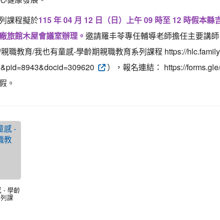
列課程擬於
115 年 04 月 12 日（日）上午 09 時至 12 時
廠旅館木屋會議室辦理。
邀請羅丰苓專任輔導老師擔任主要講師
職教育/我也有童感-學齡期親職教育系列課程 https://hlc.familyedu.mo
6&pid=8943&docid=309620
），報名連結： https://forms.gl
假。
 - 學齡
系列課