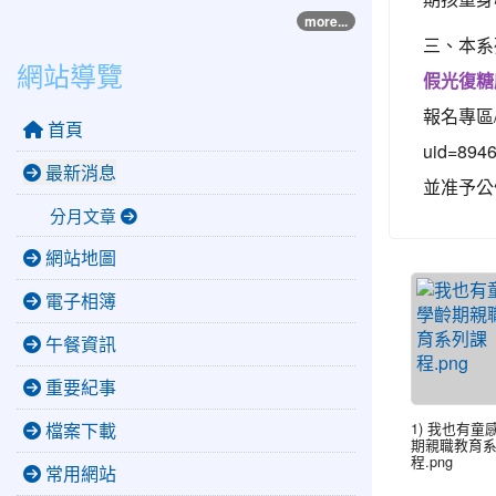
more...
三、本系
網站導覽
假光復糖
報名專區/親
首頁
uid=894
最新消息
並准予公
分月文章
網站地圖
電子相簿
午餐資訊
重要紀事
檔案下載
1) 我也有童感
期親職教育
程.png
常用網站