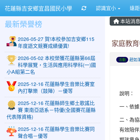
花蓮縣吉安鄉宜昌國民小學
重新取得佈景設定
認識宜小
遠
本站消
最新榮譽榜
2026-05-27 賀!本校參加吉安鄉115
家庭教育
年度語文競賽成績優異!
2026-05-02 本校榮獲花蓮縣第66屆
趙如
活動
科學展覽，生活與應用科學科(一)國
小A組第二名
2025-12-16 花蓮縣學生音樂比賽室
內打擊樂（鼓陣）－優等
說明：
2025-12-16 花蓮縣師生鄉土歌謠比
一、依據
賽 東南亞語系－特優(全國賽花蓮縣
代表隊資格)
二、為協
2025-12-16 花蓮縣學生音樂比賽同
有效陪伴
聲合唱－優等
期孩童身