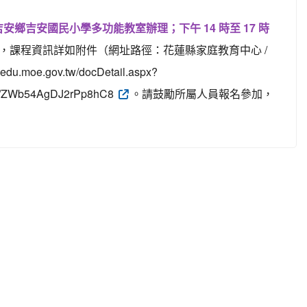
假本縣吉安鄉吉安國民小學多功能教室辦理；下午 14 時至 17 時
，課程資訊詳如附件（網址路徑：花蓮縣家庭教育中心 /
e.gov.tw/docDetail.aspx?
e/ZWb54AgDJ2rPp8hC8
。請鼓勵所屬人員報名參加，