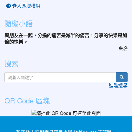
嵌入區塊模組
隨機小語
與朋友在一起，分擔的痛苦是減半的痛苦，分享的快樂是加
倍的快樂。
佚名
搜索
sear
進階搜尋
QR Code 區塊