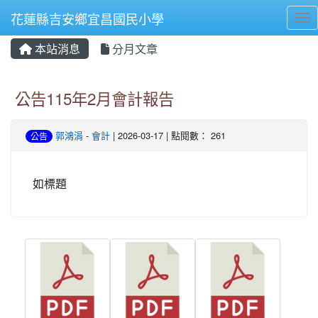
花蓮縣吉安鄉宜昌國民小學
Tog
本站消息
分月文章
⏸
公告115年2月會計報告
郭鴻涓
-
會計
| 2026-03-17 | 點閱數： 261
公告
如標題