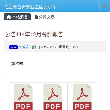
花蓮縣吉安鄉宜昌國民小學
Tog
本站消息
分月文章
⏸
公告114年12月會計報告
郭鴻涓
-
會計
| 2026-03-17 | 點閱數： 221
公告
如標題