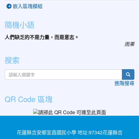
嵌入區塊模組
隨機小語
人們缺乏的不是力量，而是意志。
雨果
搜索
sear
進階搜尋
QR Code 區塊
花蓮縣吉安鄉宜昌國民小學 地址:97342花蓮縣吉