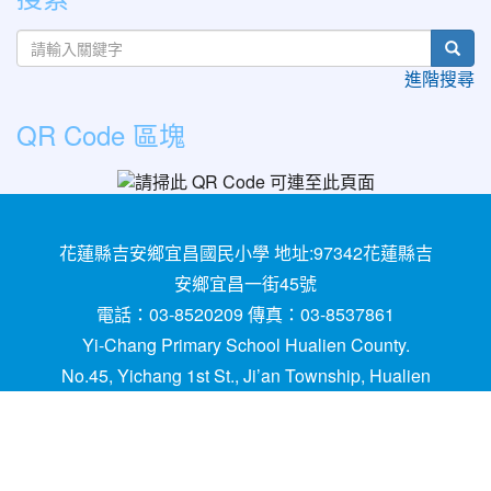
sear
進階搜尋
QR Code 區塊
花蓮縣吉安鄉宜昌國民小學 地址:97342花蓮縣吉
安鄉宜昌一街45號
電話：03-8520209 傳真：03-8537861
Yi-Chang Primary School Hualien County.
No.45, Yichang 1st St., Ji’an Township, Hualien
County 97342, Taiwan (R.O.C.)
建置,維護：
網管
請用
Chrome
、
FireFox
或IE10.0
瀏覽器以上獲得最佳瀏覽效果，謝謝！