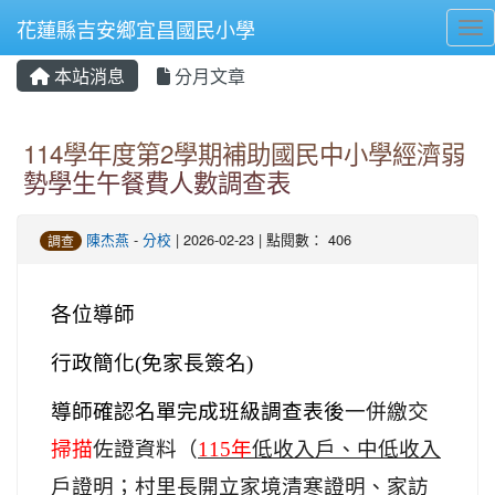
花蓮縣吉安鄉宜昌國民小學
Tog
本站消息
分月文章
⏸
114學年度第2學期補助國民中小學經濟弱
勢學生午餐費人數調查表
陳杰燕
-
分校
| 2026-02-23 | 點閱數： 406
調查
各位導師
行政簡化(免家長簽名)
導師確認名單完成班級調查表後
一併繳交
掃描
佐證資料（
115
年
低收入戶、中低收入
戶證明；村里長開立家境清寒證明、家訪