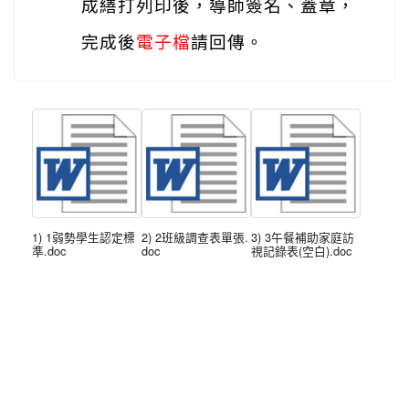
成繕打列印後，導師簽名、蓋章，
完成後
電子檔
請回傳。
1) 1弱勢學生認定標
2) 2班級調查表單張.
3) 3午餐補助家庭訪
準.doc
doc
視記錄表(空白).doc