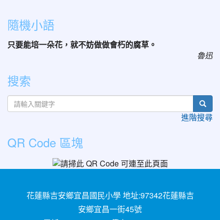
隨機小語
只要能培一朵花，就不妨做做會朽的腐草。
魯迅
搜索
sear
進階搜尋
QR Code 區塊
花蓮縣吉安鄉宜昌國民小學 地址:97342花蓮縣吉
安鄉宜昌一街45號