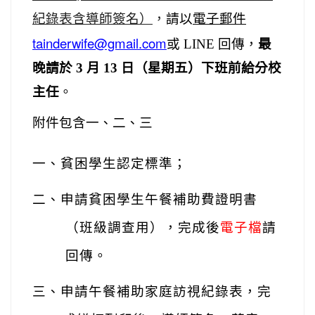
紀錄表含導師簽名）
，
請以
電子郵件
tainderwife@gmail.com
或 LINE 回傳，
最
晚請於 3 月 13 日（星期五）下班前給分校
主任
。
附件包含一、二、三
一、貧困學生認定標準；
二、申請貧困學生午餐補助費證明書
（班級調查用），完成後
電子檔
請
回傳。
三、申請午餐補助家庭訪視紀錄表，完