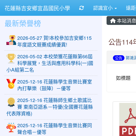
花蓮縣吉安鄉宜昌國民小學
重新取得佈景設定
認識宜小
遠
本站消
最新榮譽榜
2026-05-27 賀!本校參加吉安鄉115
公告11
年度語文競賽成績優異!
2026-05-02 本校榮獲花蓮縣第66屆
郭鴻
公告
科學展覽，生活與應用科學科(一)國
小A組第二名
如標題
2025-12-16 花蓮縣學生音樂比賽室
內打擊樂（鼓陣）－優等
2025-12-16 花蓮縣師生鄉土歌謠比
賽 東南亞語系－特優(全國賽花蓮縣
代表隊資格)
2025-12-16 花蓮縣學生音樂比賽同
聲合唱－優等