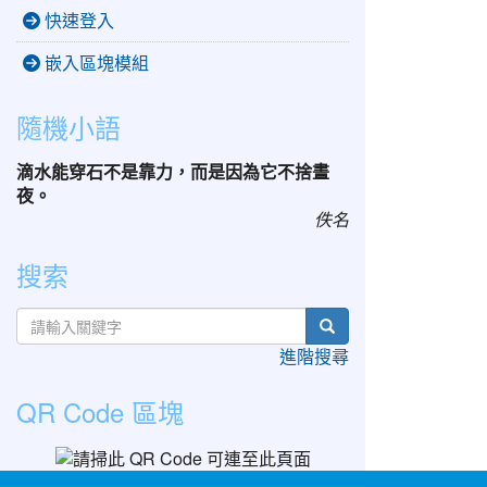
快速登入
嵌入區塊模組
隨機小語
滴水能穿石不是靠力，而是因為它不捨晝
夜。
佚名
搜索
search
進階搜尋
QR Code 區塊